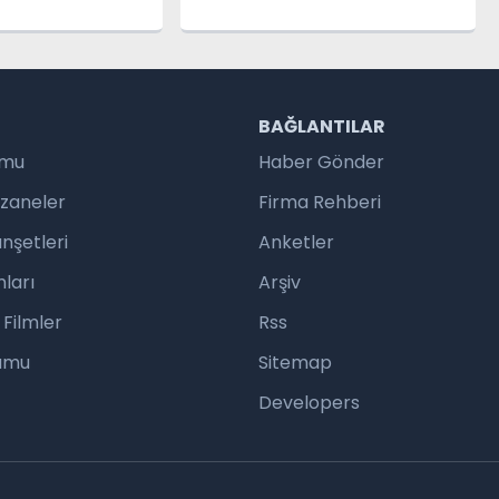
R
BAĞLANTILAR
umu
Haber Gönder
czaneler
Firma Rehberi
nşetleri
Anketler
ları
Arşiv
 Filmler
Rss
rumu
Sitemap
Developers