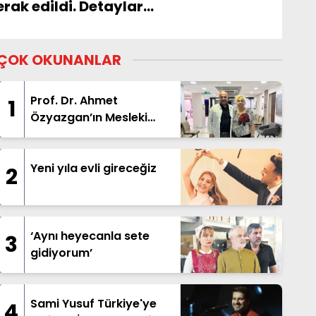
ak edildi. Detaylar...
ÇOK OKUNANLAR
Prof. Dr. Ahmet
1
Özyazgan’ın Mesleki
Kariyeri ve Ortopedi
Alanındaki Çalışmaları
Yeni yıla evli gireceğiz
2
‘Aynı heyecanla sete
3
gidiyorum’
Sami Yusuf Türkiye'ye
4