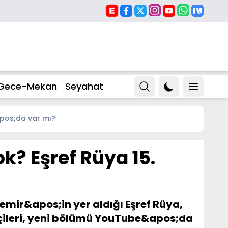
Gece-Mekan
Seyahat
apos;da var mı?
k? Eşref Rüya 15.
mir&apos;in yer aldığı Eşref Rüya,
ipçileri, yeni bölümü YouTube&apos;da