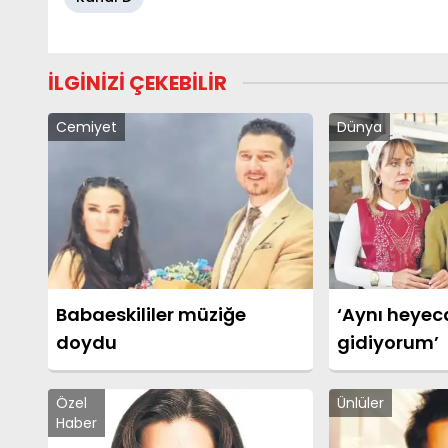
İLGİNİZİ ÇEKEBİLİR
Cemiyet
Dünya
Babaeskililer müziğe
‘Aynı heyec
doydu
gidiyorum’
Özel
Ünlüler
Haber