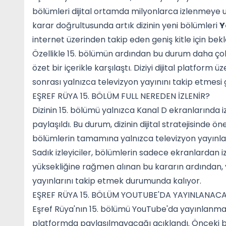
bölümleri dijital ortamda milyonlarca izlenmeye u
karar doğrultusunda artık dizinin yeni bölümleri
Y
internet üzerinden takip eden geniş kitle için bek
Özellikle 15. bölümün ardından bu durum daha çok d
özet bir içerikle karşılaştı. Diziyi dijital platform
sonrası yalnızca televizyon yayınını takip etmesi 
EŞREF RÜYA 15. BÖLÜM FULL NEREDEN İZLENİR?
Dizinin 15. bölümü yalnızca Kanal D ekranlarında iz
paylaşıldı. Bu durum, dizinin dijital stratejisinde öne
bölümlerin tamamına yalnızca televizyon yayınları
Sadık izleyiciler, bölümlerin sadece ekranlardan 
yüksekliğine rağmen alınan bu kararın ardından, 
yayınlarını takip etmek durumunda kalıyor.
EŞREF RÜYA 15. BÖLÜM YOUTUBE'DA YAYINLANACA
Eşref Rüya'nın 15. bölümü YouTube'da yayınlanmad
platformda paylaşılmayacağı açıklandı. Önceki b