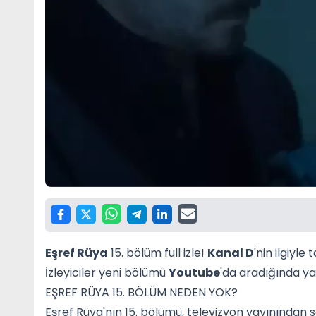
Eşref Rüya
15. bölüm full izle!
Kanal D
'nin ilgiyle
İzleyiciler yeni bölümü
Youtube
'da aradığında yal
EŞREF RÜYA 15. BÖLÜM NEDEN YOK?
Eşref Rüya'nın 15. bölümü, televizyon yayınından