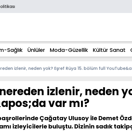
Politikası
m-Sağlık
Ünlüler
Moda-Güzellik
Kültür Sanat
ereden izlenir, neden yok? Eşref Rüya 15. bölüm full YouTube&
nereden izlenir, neden yo
&apos;da var mı?
aşrollerinde Çağatay Ulusoy ile Demet Özde
mı izleyicilerle buluştu. Dizinin sadık tak