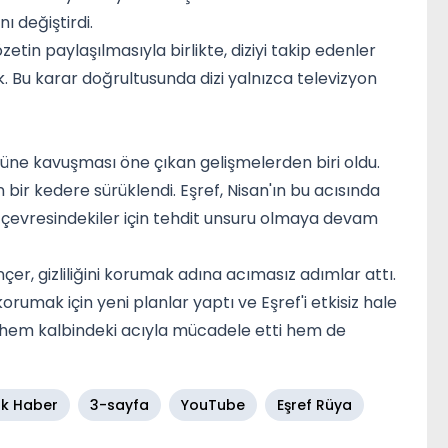
ı değiştirdi.
tin paylaşılmasıyla birlikte, diziyi takip edenler
 Bu karar doğrultusunda dizi yalnızca televizyon
ğüne kavuşması öne çıkan gelişmelerden biri oldu.
bir kedere sürüklendi. Eşref, Nisan'ın bu acısında
k çevresindekiler için tehdit unsuru olmaya devam
çer, gizliliğini korumak adına acımasız adımlar attı.
rumak için yeni planlar yaptı ve Eşref'i etkisiz hale
se hem kalbindeki acıyla mücadele etti hem de
k Haber
3-sayfa
YouTube
Eşref Rüya