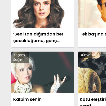
‘Seni tanıdığımdan beri
Tek başına a
çocukluğumu, genç
kızlığımı yaşayamadım’
Yaşam-
Dünya
Sağlık
Kalbim senin
Kötü eleştiri
verdi