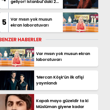
geliyor! İstanbul'daki 2
dev konser öncesi 10
Ağustos sürprizi
Var mısın yok musun
5
ekran laboratuvarı
BENZER HABERLER
Var mısın yok musun ekran
laboratuvarı
‘Mercan Köşk’ün ilk afişi
yayınlandı
Kapalı mayo güzeldir ta ki
Müslüman giyene kadar