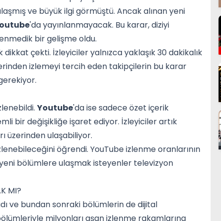
laşmış ve büyük ilgi görmüştü. Ancak alınan yeni
outube
'da yayınlanmayacak. Bu karar, diziyi
lenmedik bir gelişme oldu.
ikkat çekti. İzleyiciler yalnızca yaklaşık 30 dakikalık
 üzerinden izlemeyi tercih eden takipçilerin bu karar
gerekiyor.
lenebildi.
Youtube
'da ise sadece özet içerik
mli bir değişikliğe işaret ediyor. İzleyiciler artık
 üzerinden ulaşabiliyor.
izlenebileceğini öğrendi. YouTube izlenme oranlarının
yeni bölümlere ulaşmak isteyenler televizyon
K MI?
ı ve bundan sonraki bölümlerin de dijital
ölümleriyle milyonları aşan izlenme rakamlarına