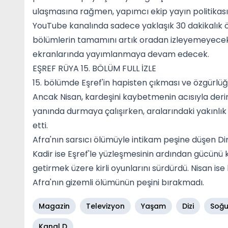
ulaşmasına rağmen, yapımcı ekip yayın politikasın
YouTube kanalında sadece yaklaşık 30 dakikalık öze
bölümlerin tamamını artık oradan izleyemeyecek.
ekranlarında yayımlanmaya devam edecek.
EŞREF RÜYA 15. BÖLÜM FULL İZLE
15. bölümde Eşref'in hapisten çıkması ve özgürlü
Ancak Nisan, kardeşini kaybetmenin acısıyla derin 
yanında durmaya çalışırken, aralarındaki yakınlı
etti.
Afra'nın sarsıcı ölümüyle intikam peşine düşen Din
Kadir ise Eşref'le yüzleşmesinin ardından gücünü ko
getirmek üzere kirli oyunlarını sürdürdü. Nisan i
Afra'nın gizemli ölümünün peşini bırakmadı.
Magazin
Televizyon
Yaşam
Dizi
Soğu
Kanal D