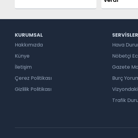
KURUMSAL
SERVISLE
Hakkımızda
Hava Dur
Künye
Nöbetçi E
İletişim
Gazete Ma
Çerez Politikası
Burç Yorum
Gizlilik Politikası
Vizyondaki
Trafik Du