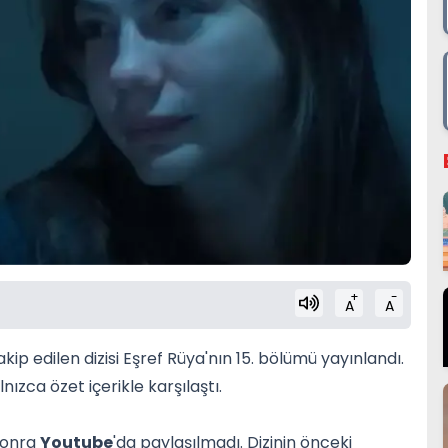
+
-
A
A
 takip edilen dizisi Eşref Rüya'nın 15. bölümü yayınlandı.
nızca özet içerikle karşılaştı.
 sonra
Youtube
'da paylaşılmadı. Dizinin önceki