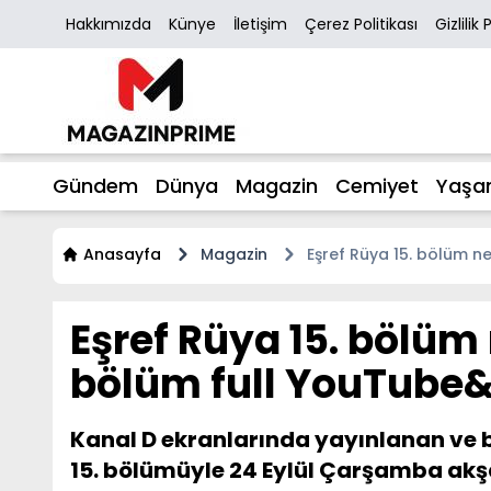
Hakkımızda
Künye
İletişim
Çerez Politikası
Gizlilik 
Gündem
Dünya
Magazin
Cemiyet
Yaşa
Anasayfa
Magazin
Eşref Rüya 15. bölüm n
Eşref Rüya 15. bölüm 
bölüm full YouTube
Kanal D ekranlarında yayınlanan ve b
15. bölümüyle 24 Eylül Çarşamba akşa