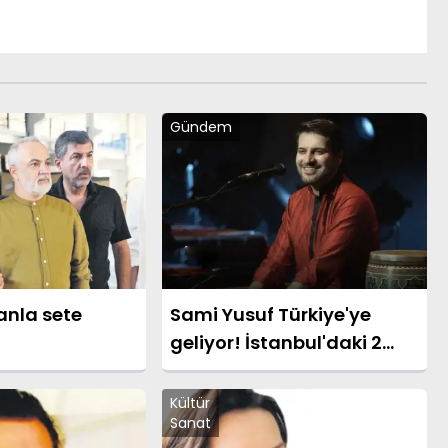
Gündem
anla sete
Sami Yusuf Türkiye'ye
geliyor! İstanbul'daki 2
dev konser öncesi 10
Ağustos sürprizi
Kültür
Sanat