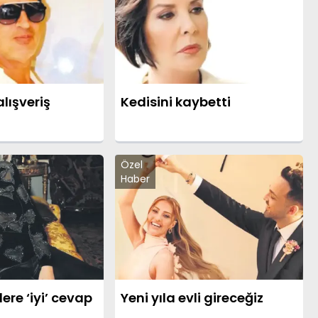
lışveriş
Kedisini kaybetti
Özel
Haber
lere ‘iyi’ cevap
Yeni yıla evli gireceğiz