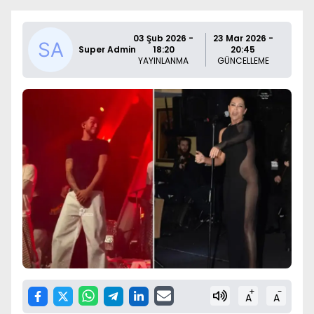
03 Şub 2026 -
23 Mar 2026 -
Super Admin
18:20
20:45
YAYINLANMA
GÜNCELLEME
+
-
A
A