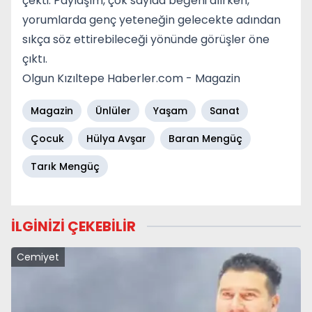
çekti. Paylaşım, çok sayıda beğeni alırken,
yorumlarda genç yeteneğin gelecekte adından
sıkça söz ettirebileceği yönünde görüşler öne
çıktı.
Olgun Kızıltepe Haberler.com - Magazin
Magazin
Ünlüler
Yaşam
Sanat
Çocuk
Hülya Avşar
Baran Mengüç
Tarık Mengüç
İLGİNİZİ ÇEKEBİLİR
Cemiyet