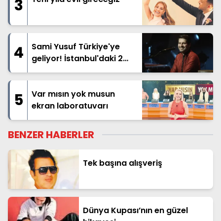
3
Sami Yusuf Türkiye'ye
4
geliyor! İstanbul'daki 2
dev konser öncesi 10
Ağustos sürprizi
Var mısın yok musun
5
ekran laboratuvarı
BENZER HABERLER
Tek başına alışveriş
Dünya Kupası’nın en güzel