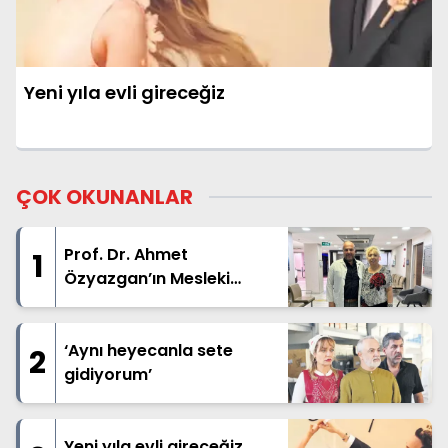
Yeni yıla evli gireceğiz
ÇOK OKUNANLAR
Prof. Dr. Ahmet
1
Özyazgan’ın Mesleki
Kariyeri ve Ortopedi
Alanındaki Çalışmaları
‘Aynı heyecanla sete
2
gidiyorum’
Yeni yıla evli gireceğiz