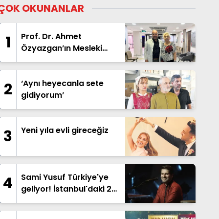
ÇOK OKUNANLAR
Prof. Dr. Ahmet
1
Özyazgan’ın Mesleki
Kariyeri ve Ortopedi
Alanındaki Çalışmaları
‘Aynı heyecanla sete
2
gidiyorum’
Yeni yıla evli gireceğiz
3
Sami Yusuf Türkiye'ye
4
geliyor! İstanbul'daki 2
dev konser öncesi 10
Ağustos sürprizi