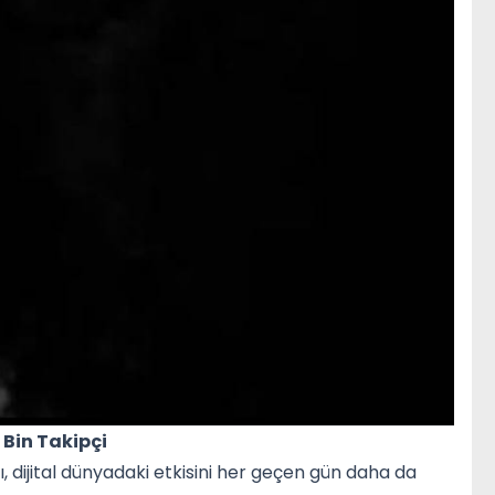
Bin Takipçi
rı, dijital dünyadaki etkisini her geçen gün daha da