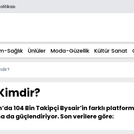
Politikası
m-Sağlık
Ünlüler
Moda-Güzellik
Kültür Sanat
mdir?
 Kimdir?
 104 Bin Takipçi Bysair’in farklı platformla
 da güçlendiriyor. Son verilere göre: