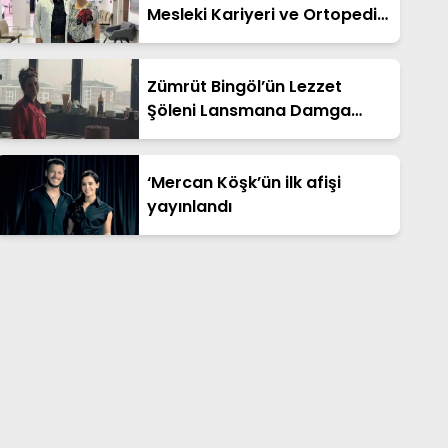
Mesleki Kariyeri ve Ortopedi
Alanındaki Çalışmaları
Zümrüt Bingöl’ün Lezzet
Şöleni Lansmana Damga
Vurdu: Genç Şef Göz
Doldurdu
‘Mercan Köşk’ün ilk afişi
yayınlandı