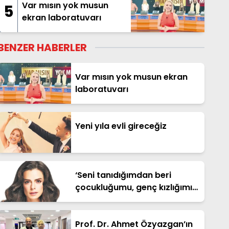
Var mısın yok musun
5
ekran laboratuvarı
BENZER HABERLER
Var mısın yok musun ekran
laboratuvarı
Yeni yıla evli gireceğiz
‘Seni tanıdığımdan beri
çocukluğumu, genç kızlığımı
yaşayamadım’
Prof. Dr. Ahmet Özyazgan’ın