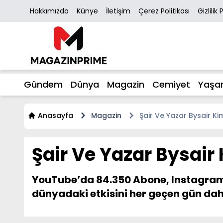
Hakkımızda
Künye
İletişim
Çerez Politikası
Gizlilik 
Gündem
Dünya
Magazin
Cemiyet
Yaşa
Anasayfa
Magazin
Şair Ve Yazar Bysair Ki
Şair Ve Yazar Bysair
YouTube’da 84.350 Abone, Instagram’da
dünyadaki etkisini her geçen gün daha