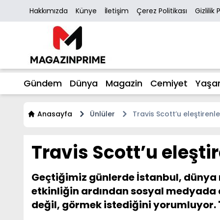
Hakkımızda
Künye
İletişim
Çerez Politikası
Gizlilik 
Gündem
Dünya
Magazin
Cemiyet
Yaşa
Anasayfa
Ünlüler
Travis Scott’u eleştirenle
Travis Scott’u eleşti
Geçtiğimiz günlerde İstanbul, dünya m
etkinliğin ardından sosyal medyada 
değil, görmek istediğini yorumluyor. 