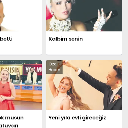
betti
Kalbim senin
Özel
Haber
yok musun
Yeni yıla evli gireceğiz
atuvarı