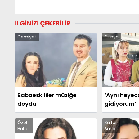
İLGİNİZİ ÇEKEBİLİR
Cemiyet
Dünya
Babaeskililer müziğe
‘Aynı heyec
doydu
gidiyorum’
Özel
Kültür
Haber
Sanat