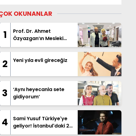
ÇOK OKUNANLAR
Prof. Dr. Ahmet
1
Özyazgan’ın Mesleki
Kariyeri ve Ortopedi
Alanındaki Çalışmaları
Yeni yıla evli gireceğiz
2
‘Aynı heyecanla sete
3
gidiyorum’
Sami Yusuf Türkiye'ye
4
geliyor! İstanbul'daki 2
dev konser öncesi 10