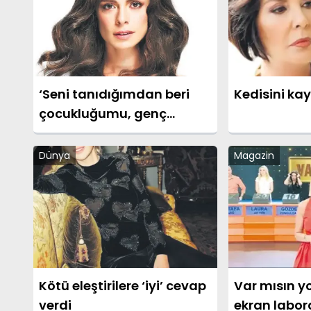
‘Seni tanıdığımdan beri
Kedisini kay
çocukluğumu, genç
kızlığımı yaşayamadım’
Dünya
Magazin
Kötü eleştirilere ‘iyi’ cevap
Var mısın 
verdi
ekran labor