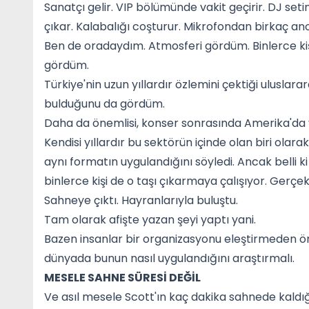
Sanatçı gelir. VIP bölümünde vakit geçirir. DJ seti
çıkar. Kalabalığı coşturur. Mikrofondan birkaç an
Ben de oradaydım. Atmosferi gördüm. Binlerce kişin
gördüm.
Türkiye'nin uzun yıllardır özlemini çektiği uluslara
bulduğunu da gördüm.
Daha da önemlisi, konser sonrasında Amerika'da
Kendisi yıllardır bu sektörün içinde olan biri o
aynı formatın uygulandığını söyledi. Ancak belli ki
binlerce kişi de o taşı çıkarmaya çalışıyor. Gerçek 
Sahneye çıktı. Hayranlarıyla buluştu.
Tam olarak afişte yazan şeyi yaptı yani.
Bazen insanlar bir organizasyonu eleştirmeden önce
dünyada bunun nasıl uygulandığını araştırmalı.
MESELE SAHNE SÜRESİ DEĞİL
Ve asıl mesele Scott'ın kaç dakika sahnede kaldığ