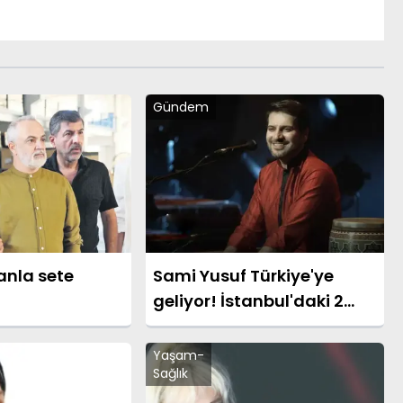
Gündem
anla sete
Sami Yusuf Türkiye'ye
geliyor! İstanbul'daki 2
dev konser öncesi 10
Ağustos sürprizi
Yaşam-
Sağlık