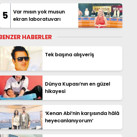
Ağustos sürprizi
Var mısın yok musun
5
ekran laboratuvarı
BENZER HABERLER
Tek başına alışveriş
Dünya Kupası’nın en güzel
hikayesi
‘Kenan Abi’nin karşısında hâlâ
heyecanlanıyorum’