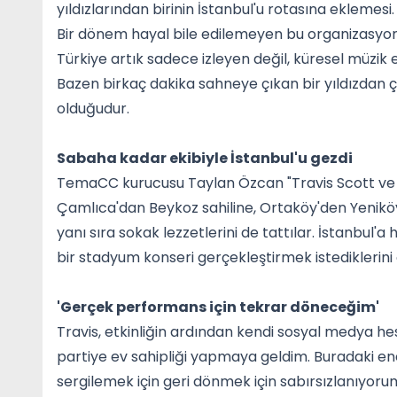
yıldızlarından birinin İstanbul'u rotasına eklemesi.
Bir dönem hayal bile edilemeyen bu organizasyonl
Türkiye artık sadece izleyen değil, küresel müzik e
Bazen birkaç dakika sahneye çıkan bir yıldızdan 
olduğudur.
Sabaha kadar ekibiyle İstanbul'u gezdi
TemaCC kurucusu Taylan Özcan "Travis Scott ve ek
Çamlıca'dan Beykoz sahiline, Ortaköy'den Yeniköy
yanı sıra sokak lezzetlerini de tattılar. İstanbul
bir stadyum konseri gerçekleştirmek istediklerini öz
'Gerçek performans için tekrar döneceğim'
Travis, etkinliğin ardından kendi sosyal medya h
partiye ev sahipliği yapmaya geldim. Buradaki e
sergilemek için geri dönmek için sabırsızlanıyoru