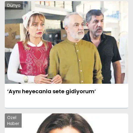
Dünya
‘Aynı heyecanla sete gidiyorum’
Özel
Haber