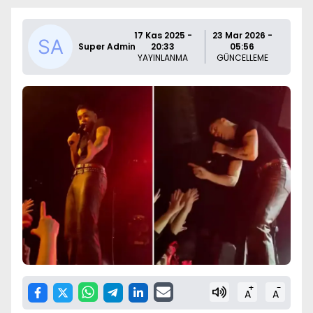
17 Kas 2025 -
23 Mar 2026 -
Super Admin
20:33
05:56
YAYINLANMA
GÜNCELLEME
+
-
A
A