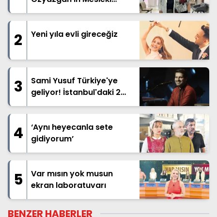
Kariyeri ve Ortopedi
Alanındaki Çalışmaları
Yeni yıla evli gireceğiz
2
Sami Yusuf Türkiye'ye
3
geliyor! İstanbul'daki 2
dev konser öncesi 10
Ağustos sürprizi
‘Aynı heyecanla sete
4
gidiyorum’
Var mısın yok musun
5
ekran laboratuvarı
BENZER HABERLER