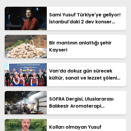
Sami Yusuf Türkiye'ye geliyor!
İstanbul'daki 2 dev konser
öncesi 10 Ağustos sürprizi
Bir mantının anlattığı şehir
Kayseri
Van’da dokuz gün sürecek
kültür, sanat ve lezzet şöleni
başladı!
SOFRA Dergisi, Uluslararası
Balıkesir Aromaterapi
Festivali'nde yoğun ilgi gördü
Kolları olmayan Yusuf