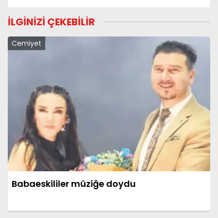
İLGİNİZİ ÇEKEBİLİR
Cemiyet
Babaeskililer müziğe doydu