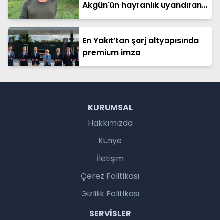
Akgün'ün hayranlık uyandıran
başarı öyküsü: KAAN ATMACA
ve CİRİT'in tasarımcısı oldu
En Yakıt’tan şarj altyapısında
premium imza
KURUMSAL
Hakkımızda
Künye
İletişim
Çerez Politikası
Gizlilik Politikası
SERVISLER